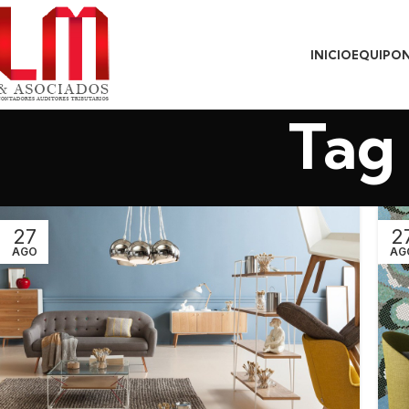
INICIO
EQUIPO
Tag 
27
2
AGO
AG