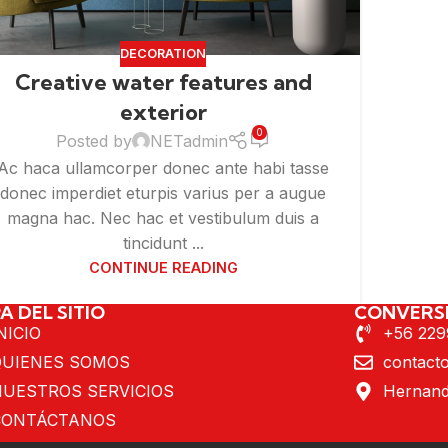
DECORATION
Creative water features and
exterior
0
Posted by
NETadmin
Ac haca ullamcorper donec ante habi tasse
donec imperdiet eturpis varius per a augue
magna hac. Nec hac et vestibulum duis a
tincidunt ...
CONTINUE READING
A DEL SITIO
CONVERS
NICIO
+56 22
QUIENES SOMOS
contact
NUESTROS SERVICIOS
Hernando
CONTÁCTANOS