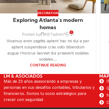
DECORATION
Exploring Atlanta’s modern
homes
0
Posted by
NETadmin
Vivamus enim sagittis aptent hac mi dui a per
aptent suspendisse cras odio bibendum
augue rhoncus laoreet dui praesent sodales
sodales....
CONTINUE READING
LM & ASOCIADOS
MAP
I
Más de 23 años asesorando a empresas y
personas en sus desafíos contables, tributarios y
financieros. Somos tu socio estratégico para
crecer con seguridad