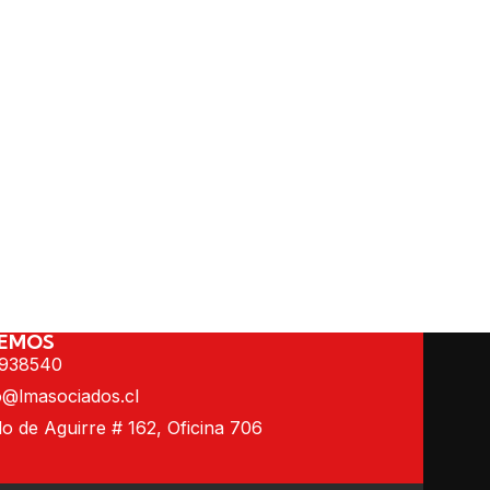
EMOS
9938540
o@lmasociados.cl
 de Aguirre # 162, Oficina 706