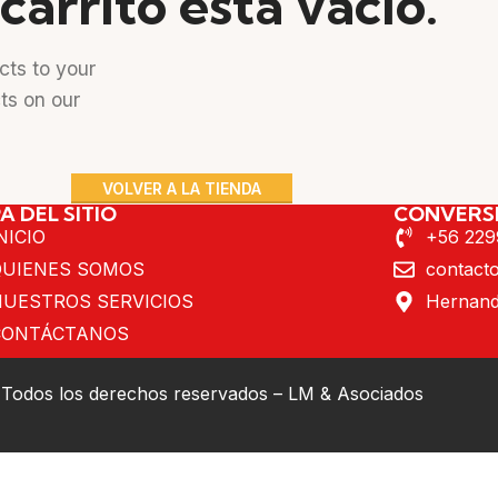
carrito está vacío.
ts to your
cts on our
VOLVER A LA TIENDA
A DEL SITIO
CONVERS
NICIO
+56 22
QUIENES SOMOS
contact
NUESTROS SERVICIOS
Hernando
CONTÁCTANOS
 Todos los derechos reservados – LM & Asociados