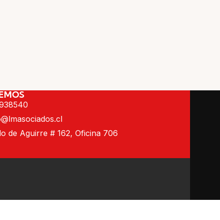
EMOS
9938540
o@lmasociados.cl
 de Aguirre # 162, Oficina 706