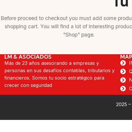
Tu 
Before proceed to checkout you must add some produc
shopping cart. You will find a lot of interesting produ
"Shop" page.
LM & ASOCIADOS
MAP
I
Más de 23 años asesorando a empresas y
personas en sus desafíos contables, tributarios y
financieros. Somos tu socio estratégico para
crecer con seguridad
2025 –