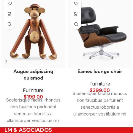
Eames lounge chair
Augue adipiscing
euismod
Furniture
$
399.00
Furniture
Scelerisque facilisi rhoncus
$
199.00
Scelerisque facilisi rhoncus
non faucibus parturient
non faucibus parturient
senectus lobortis a
senectus lobortis a
ullamcorper vestibulum mi
ullamcorper vestibulum mi
nibh ultricies a parturient
nibh ultricies a parturient
gravida a vestibulum leo
LM & ASOCIADOS