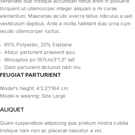
Venenatis duis tristique accumsan netus enim in posuere
torquent ut ullamcorper integer aliquam a mi curae
elementum. Maecenas iaculis viverra tellus ridiculus a sed
vestibulum dapibus. Ante a mollis habitant duis urna cum
iaculis ullamcorper luctus.
65% Polyester, 23% Elastane
Abitur parturient praesent ipsu
Minceptos pri 187cm/3'1.3" tall
Diam parturient dictumst nibh mu
FEUGIAT PARTURIENT
Model's height: 4'2.2”/184 cm
Model is wearing: Size Large
ALIQUET
Quam suspendisse adipiscing quis pretium nostra cubilia
tristique nam non ac placerat nascetur a vel.